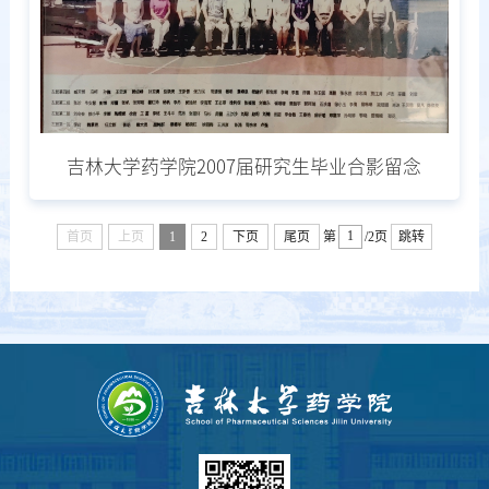
吉林大学药学院2007届研究生毕业合影留念
首页
上页
1
2
下页
尾页
第
/2页
跳转