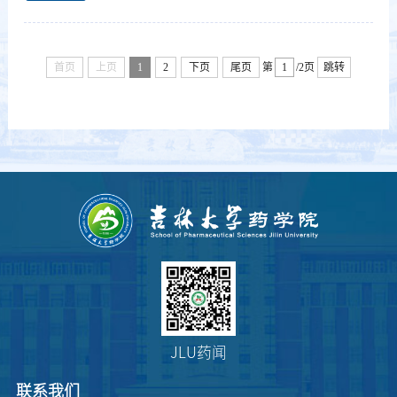
首页
上页
1
2
下页
尾页
第
/2页
跳转
JLU药闻
联系我们