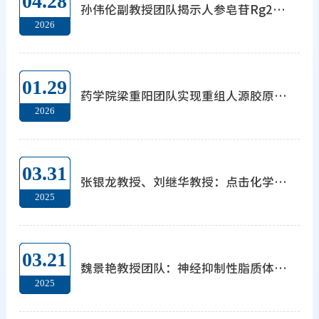
04.28
孙伟伦副教授团队揭示人参皂苷Rg2减轻脑出血后继发性脑损伤的新机制
2026
01.29
药学院梁重阳团队实现重组人源胶原蛋白专利成果转化
2026
03.31
张银龙教授、刘继华教授：点击化学修饰的用于逆转P2Y12抑制剂功能的金纳米粒子研究
2025
03.21
魏景艳教授团队：神经抑制性脂质体抑制胰腺导管腺癌进展与转移
2025