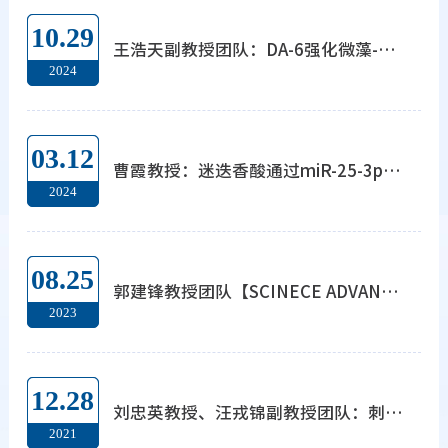
10.29
王浩天副教授团队：DA-6强化微藻-细菌-真菌共生系统高效去除养殖废水中的抗生素
2024
03.12
曹霞教授：迷迭香酸通过miR-25-3p/SIRT6轴激活Nrf2/ARE信号通路以抑制血管重塑
2024
08.25
郭建锋教授团队【SCINECE ADVANCES】为肝细胞癌提供组合策略！
2023
12.28
刘忠英教授、汪戎锦副教授团队：刺五加叶通过调控机体脂质异常、神经损伤等关键病理环节治疗缺血性脑卒中
2021