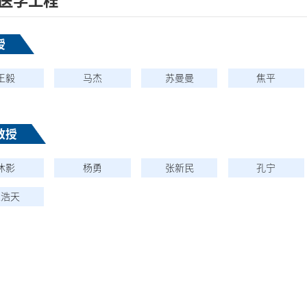
医学工程
授
王毅
马杰
苏曼曼
焦平
教授
沐影
杨勇
张新民
孔宁
王浩天