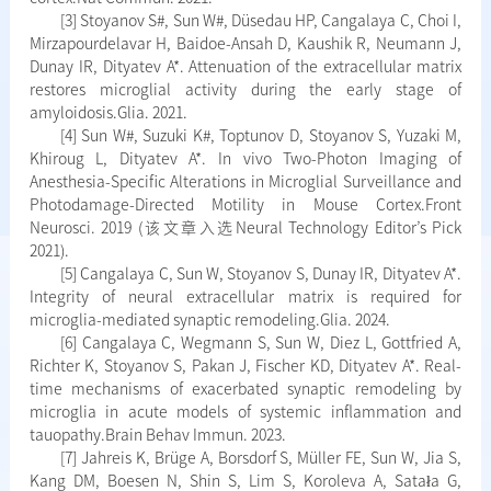
[3] Stoyanov S#, Sun W#, Düsedau HP, Cangalaya C, Choi I,
Mirzapourdelavar H, Baidoe-Ansah D, Kaushik R, Neumann J,
Dunay IR, Dityatev A*. Attenuation of the extracellular matrix
restores microglial activity during the early stage of
amyloidosis.Glia. 2021.
[4] Sun W#, Suzuki K#, Toptunov D, Stoyanov S, Yuzaki M,
Khiroug L, Dityatev A*. In vivo Two-Photon Imaging of
Anesthesia-Specific Alterations in Microglial Surveillance and
Photodamage-Directed Motility in Mouse Cortex.Front
Neurosci. 2019 (该文章入选Neural Technology Editor’s Pick
2021).
[5] Cangalaya C, Sun W, Stoyanov S, Dunay IR, Dityatev A*.
Integrity of neural extracellular matrix is required for
microglia-mediated synaptic remodeling.Glia. 2024.
[6] Cangalaya C, Wegmann S, Sun W, Diez L, Gottfried A,
Richter K, Stoyanov S, Pakan J, Fischer KD, Dityatev A*. Real-
time mechanisms of exacerbated synaptic remodeling by
microglia in acute models of systemic inflammation and
tauopathy.Brain Behav Immun. 2023.
[7] Jahreis K, Brüge A, Borsdorf S, Müller FE, Sun W, Jia S,
Kang DM, Boesen N, Shin S, Lim S, Koroleva A, Satała G,