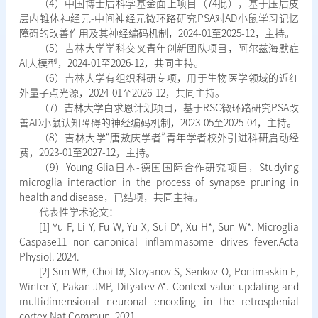
（4）中国博士后科学基金面上项目（74批），基于压后皮
层内锥体神经元-中间神经元微环路研究PSA对AD小鼠学习记忆
障碍的改善作用及其神经编码机制，2024-01至2025-12，主持。
（5）吉林大学学科交叉青年创新团队项目，阿尔兹海默症
AI大模型，2024-01至2026-12，共同主持。
（6）吉林大学有组织科研专项，用于生物医学领域的近红
外量子点光源，2024-01至2026-12，共同主持。
（7）吉林大学白求恩计划项目，基于RSC微环路研究PSA改
善AD小鼠认知障碍的神经编码机制，2023-05至2025-04，主持。
（8）吉林大学“唐敖庆学者”青年学者校外引进科研启动经
费，2023-01至2027-12，主持。
（9）Young Glia日本-德国国际合作研究项目，Studying
microglia interaction in the process of synapse pruning in
health and disease，已结项，共同主持。
代表性学术论文：
[1] Yu P, Li Y, Fu W, Yu X, Sui D*, Xu H*, Sun W*. Microglia
Caspase11 non-canonical inflammasome drives fever.Acta
Physiol. 2024.
[2] Sun W#, Choi I#, Stoyanov S, Senkov O, Ponimaskin E,
Winter Y, Pakan JMP, Dityatev A*. Context value updating and
multidimensional neuronal encoding in the retrosplenial
cortex.Nat Commun. 2021.