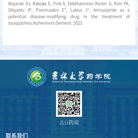
Bojarski AJ, Rakuša E, Fink A, Doblhammer-Reiter G, Kim YK,
Dityatev A*, Ponimaskin E*, Labus J*. Amisulpride as a
potential disease-modifying drug in the treatment of
tauopathies.Alzheimers Dement. 2023.
JLU药闻
联系我们