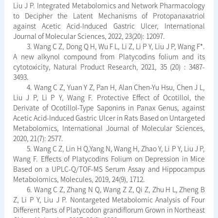
Liu J P. Integrated Metabolomics and Network Pharmacology
to Decipher the Latent Mechanisms of Protopanaxatriol
against Acetic Acid-Induced Gastric Ulcer, International
Journal of Molecular Sciences, 2022, 23(20): 12097.
3. Wang C Z, Dong Q H, Wu F L, Li Z, Li P Y, Liu J P, Wang F*.
A new alkynol compound from Platycodins folium and its
cytotoxicity, Natural Product Research, 2021, 35 (20) : 3487-
3493.
4. Wang C Z, Yuan Y Z, Pan H, Alan Chen-Yu Hsu, Chen J L,
Liu J P, Li P Y, Wang F. Protective Effect of Ocotillol, the
Derivate of Ocotillol-Type Saponins in Panax Genus, against
Acetic Acid-Induced Gastric Ulcer in Rats Based on Untargeted
Metabolomics, International Journal of Molecular Sciences,
2020, 21(7): 2577.
5. Wang C Z, Lin H Q,Yang N, Wang H, Zhao Y, Li P Y, Liu J P,
Wang F. Effects of Platycodins Folium on Depression in Mice
Based on a UPLC-Q/TOF-MS Serum Assay and Hippocampus
Metabolomics, Molecules, 2019, 24(9), 1712.
6. Wang C Z, Zhang N Q, Wang Z Z, Qi Z, Zhu H L, Zheng B
Z, Li P Y, Liu J P. Nontargeted Metabolomic Analysis of Four
Different Parts of Platycodon grandiflorum Grown in Northeast