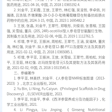
医药用途, 2021-04-16, 中国, ZL 2018 1 0365192.4.
2. 刘金平, 王彩霞, 王放, 王翠竹, 林红强, 吴浚哲, 李卓俏, 刘
瀚璘, 吕浩铭.齐墩果酸-28-O-β-D-吡喃葡萄糖苷在制备抗结肠炎
药物中的应用, 2024-3-15, 中国, ZL 2023 1 1695482.2
3. 王放, 张晶, 刘金平, 王翠竹, 郑敬彤, 刘俊丽, 张晋榕, 王国
强, 关雪娃, 董兵. (20S, 24R)-ocotillol型人参皂苷甘氨酸衍生物、
其制备方法及用途, 2022-02-08, 中国, ZL 2019 1 1112761.5.
4. 祁增, 李平亚, 王振洲, 周柏松, 王翠竹, 王涵, 吴福林, 董庆
海, 林红强, 刘金平. 拟人参皂苷12-酮-PF11及提取方法及其医药
用途, 2021-02-12, 中国, ZL 2018 1 0365085.1.
5. 祁增, 李平亚, 王振洲, 王放, 关雪娃, 王翠竹, 周柏松, 刘金
平, 王亚茹, 林红强. 达玛烷型皂苷元S及其提取方法及其医药用
途, 2021-02-02, 中国, ZL 2018 1 0313545.6.
三、参编著作
1. 李平亚, 林美妤, 刘金平.《人参皂苷NMR标准图谱（2013-
2023）》, 北京工业出版社, 2024.
2. Yu Bin, Li Ning, Fu Caiyun.《Privileged Scaffolds in Drug
Discovery》, ELSEVIER出版社, 2023.
3. 李平亚, 刘金平, 李卓.《西洋参营养成分及功能因子》, 化
学工业出版社, 2021.
4. Li Pingya, Liu Jinping.《Ginseng Nutritional