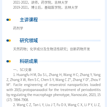
2021-2022，讲师，药学院，吉林大学
2019-2021，博士后，基础医学院，吉林大学
主讲课程
药剂学
研究领域
天然药物；化学成分及生物活性研究；创新药物开发
科研成果
一、SCI文章
1. Huangfu H M, Du S L, Zhang H, Wang H C; Zhang Y, Yang
Z, Zhang X W, Ren S C, Chen S Y, Wang C Z*, Zhang Y D*, Zhou Y
M*. Facile engineering of resveratrol nanoparticles loaded
with 20(S)-protopanaxadiol for the treatment of periodontitis
by regulating the macrophage phenotype, Nanoscale, 2023, 15
(17): 7894-7908.
2. Wang C Z, Tan L Y, Liu J T, Fu D X, Wang C X, Li P Y, Li Z,