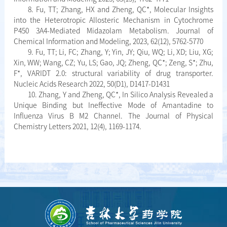
8. Fu, TT; Zhang, HX and Zheng, QC*, Molecular Insights
into the Heterotropic Allosteric Mechanism in Cytochrome
P450 3A4-Mediated Midazolam Metabolism. Journal of
Chemical Information and Modeling, 2023, 62(12), 5762-5770
9. Fu, TT; Li, FC; Zhang, Y; Yin, JY; Qiu, WQ; Li, XD; Liu, XG;
Xin, WW; Wang, CZ; Yu, LS; Gao, JQ; Zheng, QC*; Zeng, S*; Zhu,
F*, VARIDT 2.0: structural variability of drug transporter.
Nucleic Acids Research 2022, 50(D1), D1417-D1431
10. Zhang, Y and Zheng, QC*, In Silico Analysis Revealed a
Unique Binding but Ineffective Mode of Amantadine to
Influenza Virus B M2 Channel. The Journal of Physical
Chemistry Letters 2021, 12(4), 1169-1174.