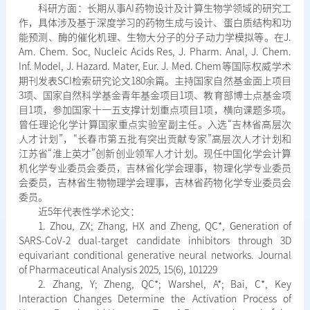
科研方面：长期从事AI药物设计及计算生物学领域的研究工
作，具体涉及基于深度学习的药物生成与设计、蛋白质结构和功
能预测、酶的催化机理、生物大分子的分子动力学模拟等。在J.
Am. Chem. Soc, Nucleic Acids Res, J. Pharm. Anal, J. Chem.
Inf. Model, J. Hazard. Mater, Eur. J. Med. Chem等国际权威学术
期刊发表SCI检索研究论文180余篇。主持国家自然基金面上项目
3项、国家自然科学基金青年基金项目1项、教育部博士点基金项
目1项，参加国家十一五支撑计划重点项目1项，横向课题多项。
曾任理论化学计算国家重点实验室副主任。入选“吉林省高层次
人才计划”，“长春市第五批有突出贡献专家”高层次人才计划和
江苏省“淮上英才”创新创业领军人才计划。现任中国化学会计算
机化学专业委员会委员，吉林省化学会理事，物理化学专业委员
会委员，吉林省生物物理学会理事，吉林省药物化学专业委员会
委员。
近5年代表性学术论文：
1. Zhou, ZX; Zhang, HX and Zheng, QC*, Generation of
SARS-CoV-2 dual-target candidate inhibitors through 3D
equivariant conditional generative neural networks. Journal
of Pharmaceutical Analysis 2025, 15(6), 101229
2. Zhang, Y; Zheng, QC*; Warshel, A*; Bai, C*, Key
Interaction Changes Determine the Activation Process of