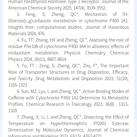
Human Parathyroid Hormone Type 1 Receptor. Journal of the
American Chemical Society 2025, 147(4), 3539-3552.
3. Feng, S; Zheng, QC*, Mechanism of 7H-
Dibenzo[c,g]carbazole metabolism in cytochrome P450 1A1:
Insights from computational studies. Journal of Hazardous
Materials 2024, 476.
4. Fu, TT; Zhang, HX and Zheng, QC*, Assessing the role of
residue Phe108 of cytochrome P450 3A4 in allosteric effects of
midazolam metabolism. Physical Chemistry Chemical
Physics 2024, 26(11), 8807-8814
5. Fu, TT ; Zeng, S; Zheng, QC*; Zhu, F*, The Important
Role of Transporter Structures in Drug Disposition, Efficacy,
and Toxicity. Drug Metabolism and Disposition 2023, 51(10),
1316-1323
6. Sun, MZ; Lyu, L and Zheng, QC*, Active Binding Modes of
Caffeine with Cytochrome P450 1A2 Determine Its Metabolite
Profiles. Chemical Research in Toxicology 2023, 36(8) , 1313-
1320
7. Zhang, X; Li, L and Zheng, QC*, Dissecting the Effect of
Temperature on Hyperthermophilic Pf2001 Esterase
Dimerization by Molecular Dynamics. Journal of Chemical
Information and Modeling 2023, 63(15), 4762-4771