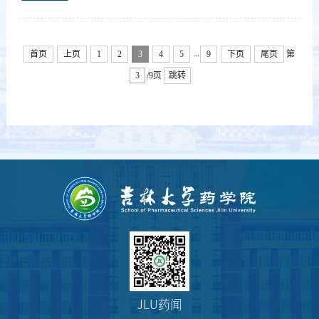
...
首页
上页
1
2
3
4
5
9
下页
尾页
第
/9页
跳转
JLU药闻