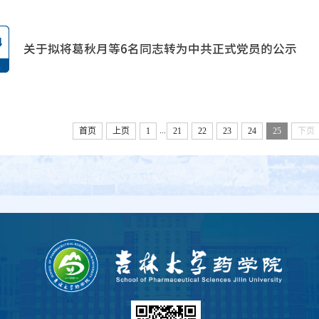
4
关于拟将葛秋月等6名同志转为中共正式党员的公示
...
首页
上页
1
21
22
23
24
25
下页