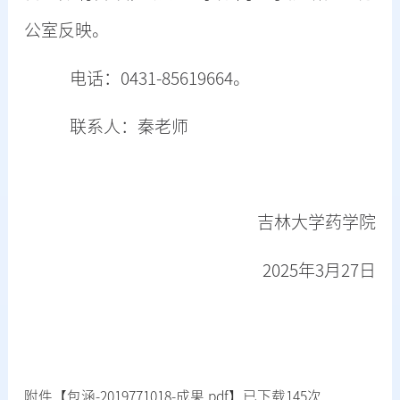
公室反映。
电话
：
0431-85619664。
联系人：秦老师
吉林大学药学院
202
5
年
3
月
27
日
附件【
包涵-2019771018-成果.pdf
】已下载
145
次