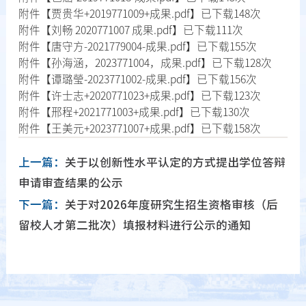
附件【
贾贵华+2019771009+成果.pdf
】已下载
148
次
附件【
刘畅 2020771007 成果.pdf
】已下载
111
次
附件【
唐守方-2021779004-成果.pdf
】已下载
155
次
附件【
孙海涵，2023771004，成果.pdf
】已下载
128
次
附件【
谭璐瑩-2023771002-成果.pdf
】已下载
156
次
附件【
许士志+2020771023+成果.pdf
】已下载
123
次
附件【
邢程+2021771003+成果.pdf
】已下载
130
次
附件【
王美元+2023771007+成果.pdf
】已下载
158
次
上一篇：
关于以创新性水平认定的方式提出学位答辩
申请审查结果的公示
下一篇：
关于对2026年度研究生招生资格审核（后
留校人才第二批次）填报材料进行公示的通知