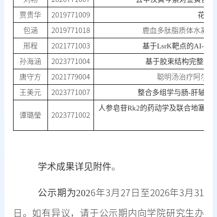
贾贵华
2019771009
花椒
包涵
2019771018
鹿血多肽脂质体水凝胶
邢程
2021771003
基于
LsrK靶点的AI
孙海涵
2023771004
基于胶束结构完整性
唐守方
2021779004
聪明汤治疗阿尔茨
王美元
2023771007
整合多组学与肠
-肝轴研
人参皂苷
Rk2的药动学及联合地塞米松调控
谭璐瑩
2023771002
学术成果详见附件
。
公示期为
202
6
年
3
月
27
日至
202
6
年
3
月
31
日。如有异议，请于公示期内向学院研究生办