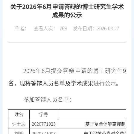
关于2026年6月申请答辩的博士研究生学术
成果的公示
作者：
查看人次：
769
发布日期：2026-03-27
202
6
年
6月
提交答辩申请的博士研究生
9
名，现将答辩人员名单
及学术成果
进行
公示
。
参加答辩人员名单：
姓名
学号
许士志
2020771023
基于复合体解离抑制表
刘畅
2020771007
去甲汉黄芩素对金黄色葡