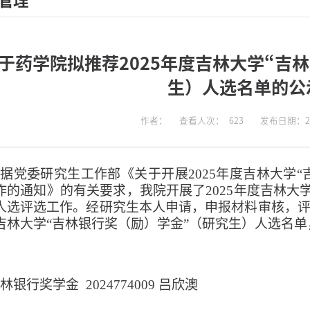
管理
于药学院拟推荐2025年度吉林大学“吉
生）人选名单的公
作者：
查看人次：
623
发布日期：202
根据
党委
研究生工作部《关于开展
202
5
年度吉林大学
“
作的通知》的有关要求，我院开展了
2025年度
吉林大
人选评选工作。经研究生本人申请，申报材料审核，
吉林大学
“吉林银行奖（励）学金”
（
研究生
）
人选名单
林银行奖学金
2024774009 吕欣澳