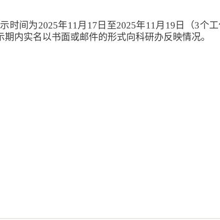
公示时间为
20
25
年
1
1
月
17
日至
202
5
年
1
1
月
1
9
日（
3个
示期内实名以书面或邮件的形式向科研办反映情况。