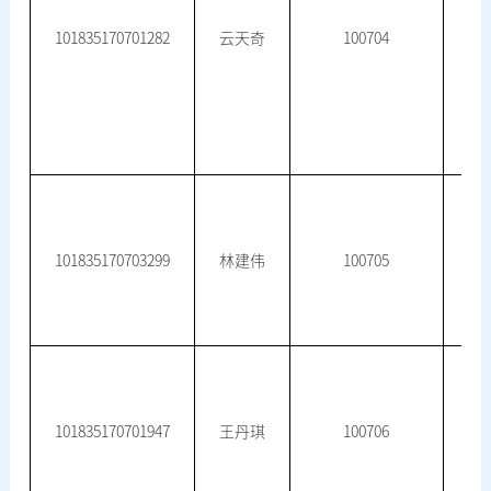
101835170701282
云天奇
100704
101835170703299
林建伟
100705
微
101835170701947
王丹琪
100706