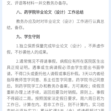
文、评语等材料一并交教务办备存。
八、药学院毕业论文（设计）工作总结
教务办应及时对毕业论文（设计）工作进行认真总
结，备存。
九、学生守则
1.
独立保质保量完成毕业论文（设计），不弄虚作
假，不抄袭他人的成果。
2.
通常情况不得请事假，病假应有所在医院医生出
具正规证明。遇事或生病请假必须由学生提出书面申
请，不得口头或委托他人请假或事后补假。
3
天以内者经
指导教师签字同意、系主任签字同意，药学院书记同意
后，到药学院学工办和教务办备案，方可离校；续假须
重新办理上述手续，返回后要及时销假。原则上，事假
不得超过二周。按照国家法定假日要求，周六周日若为
工作日，计算在内，若非工作日，则不计算内，实习结
束时必须补实习；累计旷课
5
天（含）或请假超过
2
周