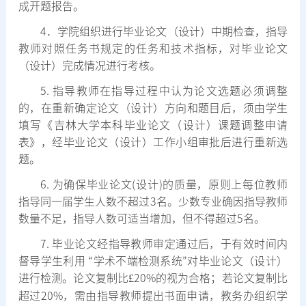
成开题报告。
4
．学院组织进行毕业论文（设计）中期检查，指导
教师对照任务书规定的任务和技术指标，对毕业论文
（设计）完成情况进行考核。
5.
指导教师在指导过程中认为论文选题必须调整
的，在重新确定论文（设计）方向和题目后，须由学生
填写《吉林大学本科毕业论文（设计）课题调整申请
表》，经毕业论文（设计）工作小组审批后进行重新选
题。
6.
为确保毕业论文
(
设计
)
的质量，原则上每位教师
指导同一届学生人数不超过
3
名。少数专业确因指导教师
数量不足，指导人数可适当增加，但不得超过
5
名。
7.
毕业论文经指导教师审定通过后，于有效时间内
督导学生利用
“
学术不端检测系统
”
对毕业论文（设计）
进行检测。论文复制比
£
20%
的视为合格；若论文复制比
超过
20%
，需由指导教师提出书面申请，教务办组织学