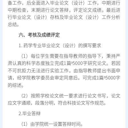
备工作，后全面进入毕业论文（设计）工作，中期进行
中期检查，末期进行论文答辩，评定论文成绩。最后进
行毕业论文（设计）存档及毕业论文（设计）工作分析
总结。
六、考核及成绩评定
1.
药学专业毕业论文（设计）的撰写要求
（
1
）每位学生需要在指导教师的指导下，秉持严
肃认真的科学态度独立完成
1
篇
³
5000
字研究论文。
若因
不可抗拒力无法进行实验工作，由指导教师提出书面申
请，经学院教学委员会审定同意后，可完成
1
篇
³
5000
字
的综述。
（
2
）按照学校论文统一要求进行论文书写，论文
应文字通顺，段落分明，符合科技论文写作规范。
2.
毕业答辩
（
1
）由学院统一设置答辩时间。