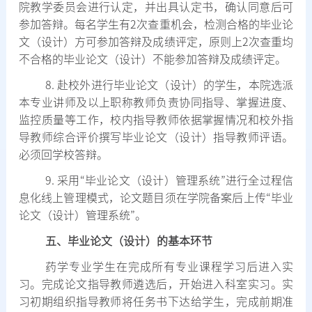
院教学委员会进行认定，并出具认定书，确认同意后可
参加答辩。每名学生有
2
次查重机会，检测合格的毕业论
文（设计）方可参加答辩及成绩评定，原则上
2
次查重均
不合格的毕业论文（设计）不能参加答辩及成绩评定。
8.
赴校外进行毕业论文（设计）的学生，本院选派
本专业讲师及以上职称教师负责协同指导、掌握进度、
监控质量等工作，校内指导教师依据掌握情况和校外指
导教师综合评价撰写毕业论文（设计）指导教师评语。
必须回学校答辩。
9.
采用
“
毕业论文（设计）管理系统
”
进行全过程信
息化线上管理模式，论文题目须在学院备案后上传
“
毕业
论文（设计）管理系统
”
。
五、毕业论文（设计）的基本环节
药学专业学生在完成所有专业课程学习后进入实
习。完成论文指导教师遴选后，开始进入科室实习。实
习初期组织指导教师将任务书下达给学生，完成前期准