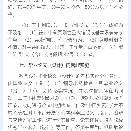
好、
70—79
为中等、
60—69
为及格、
59
分及以下为不及
格。
（
9
）有下列情形之一时毕业论文（设计）成绩为
不及格：（
1
）设计中有原则性重大错误或基本没有完成
任务；（
2
）弄虚作假，有抄袭行为；（
3
）答辩时概念
不清，对主要问题无法回答；工作量严重不足；（
4
）累
计旷课
5
天（含）或请假超过
2
周（含）者。
七、毕业论文（设计）的管理实施
教务办对毕业论文（设计）的考核实施全程管理，
由毕业论文（设计）工作领导小组检查监督毕业论文
（设计）工作计划的落实情况，并及时解决存在的问
题。工作小组需组织拟题、审题、选题以及开题汇报等
环节，按时进行论文中期检查工作及
“
中国知网
”
学术不
端系统检测工作，开展学院本科毕业论文（设计）答辩
与成绩评定工作，进行论文抽查、论文评优，推荐校级
优秀毕业论文（设计）等工作。答辩结束后，纸质版论