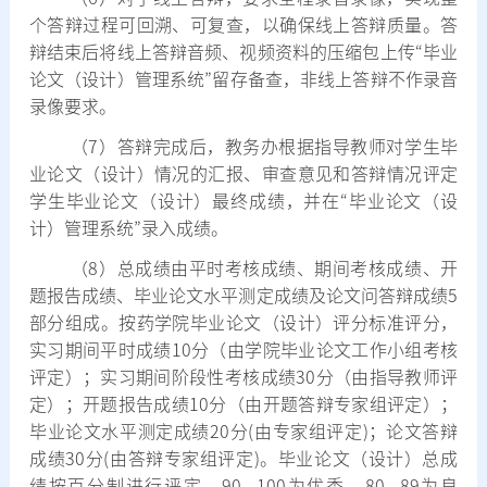
个答辩过程可回溯、可复查，以确保线上答辩质量。答
辩结束后将线上答辩音频、视频资料的压缩包上传
“
毕业
论文（设计）管理系统
”
留存备查，非线上答辩不作录音
录像要求。
（
7
）答辩完成后，教务办根据指导教师对学生毕
业论文（设计）情况的汇报、审查意见和答辩情况评定
学生毕业论文（设计）最终成绩，并在
“
毕业论文（设
计）管理系统
”
录入成绩。
（
8
）总成绩由平时考核成绩、期间考核成绩、开
题报告成绩、毕业论文水平测定成绩及论文问答辩成绩
5
部分组成。按药学院毕业论文（设计）评分标准评分，
实习期间平时成绩
10
分（由学院毕业论文工作小组考核
评定）；实习期间阶段性考核成绩
30
分（由指导教师评
定）；开题报告成绩
10
分（由开题答辩专家组评定）；
毕业论文水平测定成绩
20
分
(
由专家组评定
)
；论文答辩
成绩
30
分
(
由答辩专家组评定
)
。毕业论文（设计）总成
绩按百分制进行评定，
90—100
为优秀、
80—89
为良