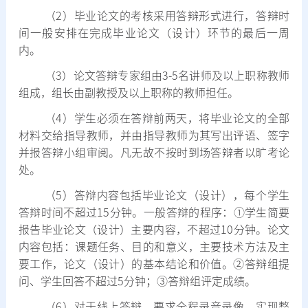
（
2
）毕业论文的考核采用答辩形式进行，答辩时
间一般安排在完成毕业论文（设计）环节的最后一周
内。
（
3
）论文答辩专家组由
3-5
名讲师及以上职称教师
组成，组长由副教授及以上职称的教师担任。
（
4
）学生必须在答辩前两天，将毕业论文的全部
材料交给指导教师，并由指导教师为其写出评语、签字
并报答辩小组审阅。凡无故不按时到场答辩者以旷考论
处。
（
5
）答辩内容包括毕业论文（设计），每个学生
答辩时间不超过
15
分钟。一般答辩的程序：
①
学生简要
报告毕业论文（设计）主要内容，不超过
10
分钟。论文
内容包括：课题任务、目的和意义，主要技术方法及主
要工作，论文（设计）的基本结论和价值。
②
答辩组提
问、学生回答不超过
5
分钟；
③
答辩组评定成绩。
（
6
）对于线上答辩，要求全程录音录像，实现整