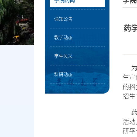
学院
学院药闻
通知公告
药
教学动态
学生风采
科研动态
生宣
的招
招生
活动
研平