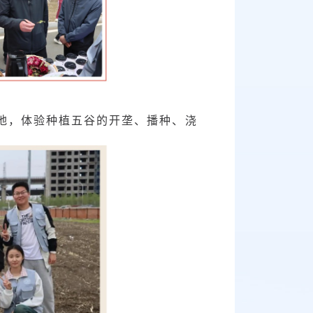
地，体验种植五谷的开垄、播种、浇