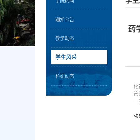
学生
学院药闻
通知公告
药
教学动态
学生风采
科研动态
化
管
一
动