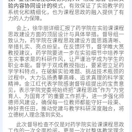
验内容协同设计的
模式，有效保证了实验教学的
系统化和精细化，也为课程思政的融入提供了有
力的人力保障。
会上，徐华丽详细汇报了药学院在实验课课程
思政建设方面的顶层设计与具体举措。督导组一
致认为，药学院在课程思政建设方面思路清晰、
举措扎实、亮点纷呈。在反馈环节，督学睢大筼
教授建议，药学院要进一步在实验细节中培养学
生实事求是的科研作风，让严谨治学成为学生的
职业本能。督学于双成教授指出，要紧密立足药
学学科特点，在破解实验难题、挑战技术瓶颈的
过程中，大力弘扬勇攀高峰、追求真理的科学家
精神。金江红代表学院感谢督导组提出的宝贵意
见，表示学院党委将始终把“课程思政”作为“为党
育人、为国育才”的重要工作抓手，进一步强化师
德师风建设，确保每一位教师都能守好一段渠、
种好责任田，推动党建与教学科研深度融合，将
立德树人理念落到实处。
此次督导检查不仅是对药学院实验课课程思政
工作的一次全面检阅，更是一次对整体教学理念