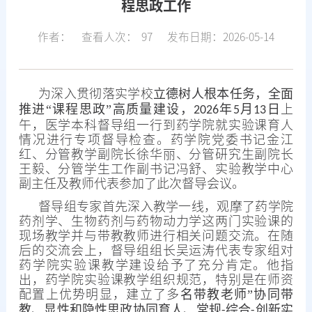
程思政工作
作者：
查看人次：
97
发布日期：2026-05-14
为深入贯彻落实学校
立德树人根本任务，全面
推进“课程思政”高质量建设，
年
月
日
上
2026
5
13
午，医学本科督导组一行到药学院就实验课育人
情况进行专项督导检查。药学院党委书记金江
红、分管教学副院长徐华丽、分管研究生副院长
王毅、分管学生工作副书记冯舒、实验教学中心
副主任及教师代表参加了此次督导会议。
督导组专家首先深入教学一线，观摩了药学院
药剂学、生物药剂与药物动力学这两门实验课的
现场教学并与带教教师进行相关问题交流。在随
后的交流会上，督导组组长吴运涛代表专家组对
药学院实验课教学建设给予了充分肯定。他指
出，药学院实验课教学组织规范，特别是在师资
配置上优势明显，建立了多
名带教老师”协同带
教、显性和隐性思政协同育人、常规
综合
创新实
-
-