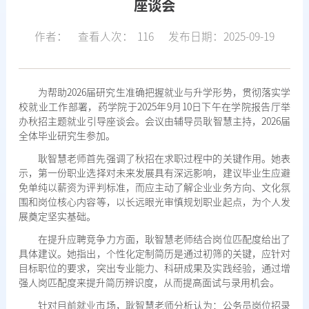
座谈会
作者：
查看人次：
116
发布日期：2025-09-19
为帮助2026届研究生准确把握就业与升学形势，贯彻落实学
校就业工作部署，药学院于2025年9月10日下午在学院报告厅举
办秋招主题就业引导座谈会。会议由辅导员耿智慧主持，2026届
全体毕业研究生参加。
耿智慧老师首先强调了秋招在求职过程中的关键作用。她表
示，第一份职业选择对未来发展具有深远影响，建议毕业生应避
免单纯以薪资为评判标准，而应主动了解企业业务方向、文化氛
围和岗位核心内容等，以长远眼光审慎规划职业起点，为个人发
展奠定坚实基础。
在提升应聘竞争力方面，耿智慧老师结合岗位匹配度给出了
具体建议。她指出，个性化定制简历是通过初筛的关键，应针对
目标职位的要求，突出专业能力、科研成果及实践经验，通过增
强人岗匹配度来提升简历辨识度，从而提高面试与录用机会。
针对目前就业市场，耿智慧老师分析认为：公务员岗位招录