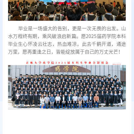
毕业是一场盛大的告别，更是一次无畏的出发。山
水万程终有期，乘风破浪启新篇。愿2025届药学院本科
毕业生心怀凌云壮志，热血难凉，此去千鹤开道，通途
万里，愿再重逢之日，皆能绽放属于自己的万丈光芒！