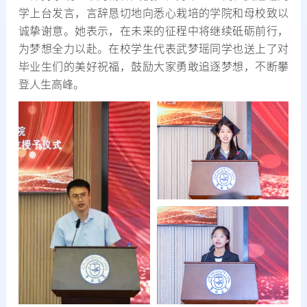
学上台发言，言辞恳切地向悉心栽培的学院和母校致以
诚挚谢意。她表示，在未来的征程中将继续砥砺前行，
为梦想全力以赴。在校学生代表武梦瑶同学也送上了对
毕业生们的美好祝福，鼓励大家勇敢追逐梦想，不断攀
登人生高峰。