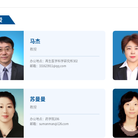
授
马杰
教授
办公地点：再生医学科学研究所302
邮箱：331623911@qq.com
苏曼曼
教授
办公地点：药学院206
邮箱：sumanman@126.com