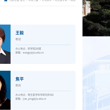
当前位置:
首页
师资力量
专任教师
再生医学系
教授
王毅
教授
办公地点：药学院205室
邮箱：wangyi@jlu.edu.cn
焦平
教授
办公地点：再生医学科学研究所302
邮箱：jiao_ping@jlu.edu.cn