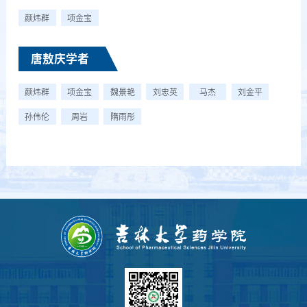
颜炜群
项金宝
唐敖庆学者
颜炜群
项金宝
魏景艳
刘忠英
马杰
刘金平
孙伟伦
周岩
隋雨彤