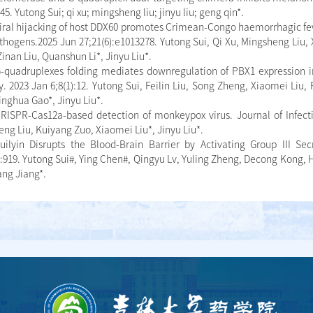
45. Yutong Sui; qi xu; mingsheng liu; jinyu liu; geng qin*.
Viral hijacking of host DDX60 promotes Crimean-Congo haemorrhagic fev
thogens.2025 Jun 27;21(6):e1013278. Yutong Sui, Qi Xu, Mingsheng Liu,
inan Liu, Quanshun Li*, Jinyu Liu*.
G-quadruplexes folding mediates downregulation of PBX1 expression 
. 2023 Jan 6;8(1):12. Yutong Sui, Feilin Liu, Song Zheng, Xiaomei Liu
inghua Gao*, Jinyu Liu*.
CRISPR-Cas12a-based detection of monkeypox virus. Journal of Infectio
ng Liu, Kuiyang Zuo, Xiaomei Liu*, Jinyu Liu*.
Suilyin Disrupts the Blood-Brain Barrier by Activating Group III Se
):919. Yutong Sui#, Ying Chen#, Qingyu Lv, Yuling Zheng, Decong Kong
ng Jiang*.