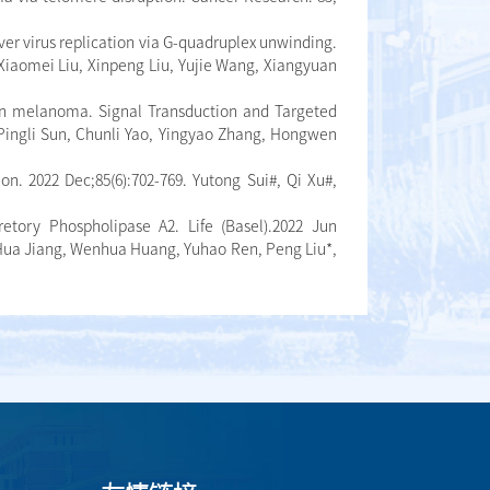
er virus replication via G-quadruplex unwinding.
 Xiaomei Liu, Xinpeng Liu, Yujie Wang, Xiangyuan
in melanoma. Signal Transduction and Targeted
, Pingli Sun, Chunli Yao, Yingyao Zhang, Hongwen
n. 2022 Dec;85(6):702-769. Yutong Sui#, Qi Xu#,
cretory Phospholipase A2. Life (Basel).2022 Jun
, Hua Jiang, Wenhua Huang, Yuhao Ren, Peng Liu*,