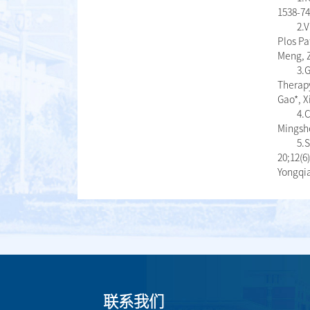
1538-74
2.
Plos Pa
Meng, Z
3.
Therapy
Gao*, X
4.
Mingshe
5.
20;12(6
Yongqia
联系我们