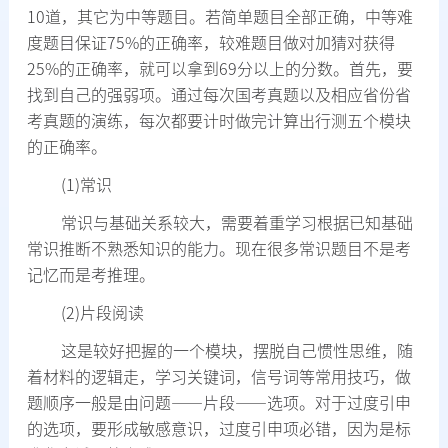
10道，其它为中等题目。若简单题目全部正确，中等难
度题目保证75%的正确率，较难题目做对加猜对获得
25%的正确率，就可以拿到69分以上的分数。首先，要
找到自己的强弱项。通过每次国考真题以及相应省份省
考真题的演练，每次都要计时做完计算出行测五个模块
的正确率。
(1)常识
常识与基础关系较大，需要着重学习根据已知基础
常识推断不熟悉知识的能力。现在很多常识题目不是考
记忆而是考推理。
(2)片段阅读
这是较好把握的一个模块，摆脱自己惯性思维，随
着材料的逻辑走，学习关键词，信号词等常用技巧，做
题顺序一般是由问题——片段——选项。对于过度引申
的选项，要形成敏感意识，过度引申项必错，因为是标