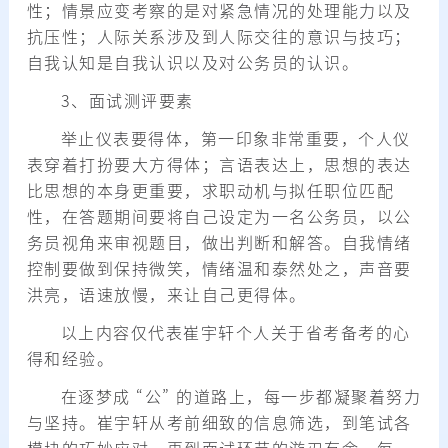
性；情景应变考察的是对紧急情况的处理能力以及
抗压性；人际关系涉及到人际交往的意识与技巧；
自我认知是自我认识以及对公务员的认识。
3、面试测评要素
举止仪表要得体，第一印象非常重要，个人仪
表穿着打扮要大方得体；言语表达上，思想的表达
比思想的本身更重要，求职动机与拟任职位匹配
性，在答题期间要将自己设定为一名公务员，以公
务员视角来审视题目，做出判断和解答。自我情绪
控制要做到保持微笑，情绪温和泰然处之，声音要
洪亮，语速放慢，来让自己更得体。
以上内容仅代表崔宇轩个人关于省考备考的心
得和经验。
在逐梦成 “公” 的道路上，每一步都凝聚着努力
与坚持。崔宇轩从考前细致的信息筛选，到笔试各