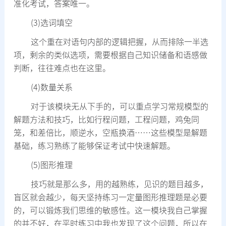
准化考试，答案唯一。
(3)选词填空
这个重在对语句内部的逻辑把握，从而排除一半选
项，剩余的类似选项，需要根据自己知识储备和语感做
判断，往往难点也在这里。
(4)数量关系
对于该模块无从下手的，可以重点学习常规模型的
解题方法和技巧，比如行程问题，工程问题，鸡兔同
笼，和差倍比，顺逆水，空瓶换酒……这些模型是解题
基础，练习熟练了能够保证考试中快速解题。
(5)图形推理
技巧就是那么多，用的越熟练，见识的题目越多，
盲区就会越少，每天坚持练习一定量图形推理题是必要
的，可以锻炼我们思维的敏感性。这一模块我自己掌握
的并不好，在平时练习中我也发现了这个问题，所以在