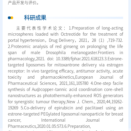
产品开发与评价。
科研成果
主要代表性学术论文：1.Preparation of long-acting
microspheres loaded with Octreotide for the treatment of
portal hypertension，Drug Delivery，2021，28（1）,719-732.
2.Proteomic analysis of red ginseng on prolonging the life
span of male Drosophila melanogaster.Frontiers in
pharmacology,2021. doi: 10.3389/fphar.2021.618123.3.Estrone-
targeted liposomes for mitoxantrone delivery via estrogen
receptor: In vivo targeting efficacy, antitumor activity, acute
toxicity and pharmacokinetics,European Journal of
Pharmaceutical Sciences, 2021,161,105780 4.One-step facile
synthesis of Au@copper–tannic acid coordination core–shell
nanostructures as photothermally-enhanced ROS generators
for synergistic tumour therapy,New J. Chem., 2020,44,19262-
19269 5.Co-delivery of epirubicin and paclitaxel using an
estrone-targeted PEGylated liposomal nanoparticle for breast
cancer, International Journal of
Pharmaceutics,2020.01.05:573.6.Preparation,