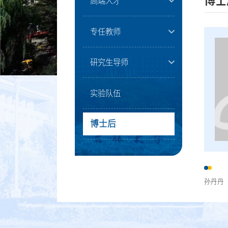
博士
高端人才
专任教师
研究生导师
实验队伍
博士后
孙丹丹