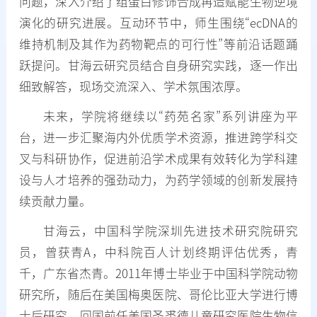
问题，深入介绍了组蛋白修饰合成再造赋能生物逆境
演化的研究进展。互动环节中，师生围绕“ecDNA的
维持机制及其作为药物靶点的可行性”等前沿话题踊
跃提问。甘海云研究员结合自身研究实践，逐一作出
细致解答，现场交流深入、学术氛围浓厚。
未来，学院将继续以“药苑名家”系列讲座为平
台，进一步汇聚海内外优质学术资源，推进跨学科交
叉与科研协作，促进前沿学术成果有效转化为学科建
设与人才培养的强劲动力，为药学领域的创新发展持
续贡献力量。
甘海云，中国科学院深圳先进技术研究院研究
员，曾获青A，中科院百人计划终期评估优秀，青
千，广东省杰青。2011年博士毕业于中国科学院动物
研究所，随后在美国梅奥医院、哥伦比亚大学进行博
士后研究，回国前任美国圣裘德儿童研究医院生物信