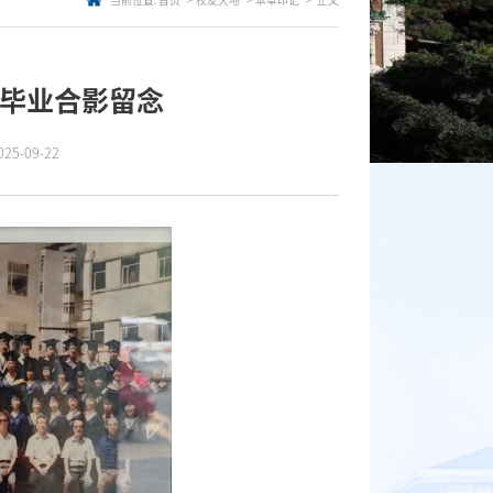
当前位置:
首页
校友天地
本草印记
正文
生毕业合影留念
5-09-22