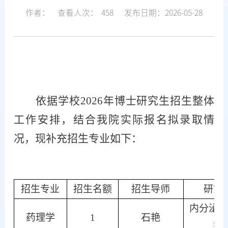
作者：
查看人次：
458
发布日期：2026-05-28
依据学校
2026年博士研究生招生整体
工作安排，结合我院实际报名拟录取情
况，现补充招生专业如下：
招生专业
招生名额
招生导师
研究
内分泌和
药理学
1
石艳
理