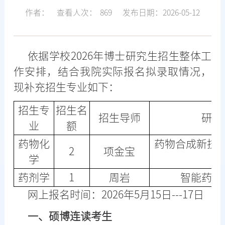
作者：
查看人次：
869
发布日期：2026-05-12
依据学校2026年博士研究生招生整体工
作安排，结合我院实际报名拟录取情况，
现补充招生专业如下：
招生专
招生名
招生导师
研究
业
额
药物化
药物合成新技
2
项金宝
学
药剂学
1
周岩
智能药物
网上报名时间：2026年5月15日---17日
一、硕博连读考生