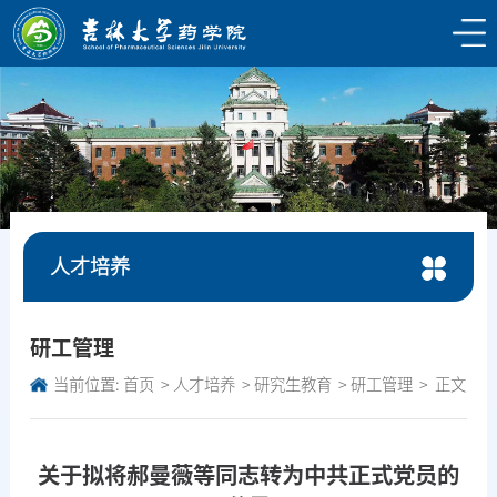
人才培养
研工管理
当前位置:
首页
人才培养
研究生教育
研工管理
正文
关于拟将郝曼薇等同志转为中共正式党员的