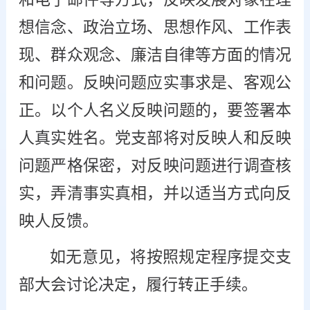
想信念、政治立场、思想作风、工作表
现、群众观念、廉洁自律等方面的情况
和问题。反映问题应实事求是、客观公
正。以个人名义反映问题的，要签署本
人真实姓名。党支部将对反映人和反映
问题严格保密，对反映问题进行调查核
实，弄清事实真相，并以适当方式向反
映人反馈。
如无意见，将按照规定程序提交支
部大会讨论决定，履行转正手续。