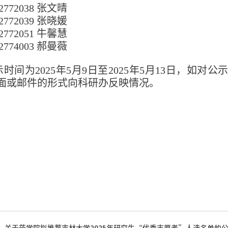
22772038 张文晴
22772039 张晓媛
22772051 牛馨慧
22774003 郝曼薇
示时间为
20
25
年
5
月
9
日至
202
5
年
5
月
13
日
，如对公
面或邮件的形式向科研办反映情况。