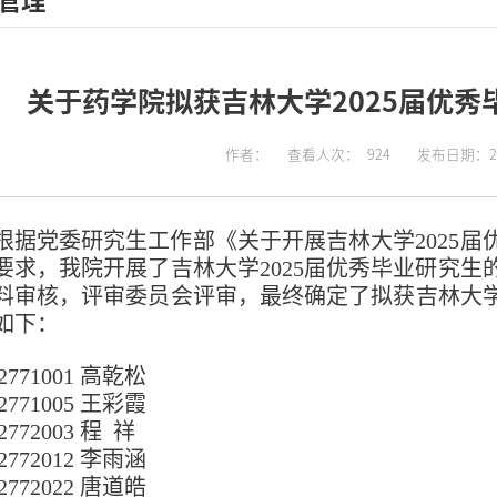
管理
关于药学院拟获吉林大学2025届优
作者：
查看人次：
924
发布日期：202
根据
党委
研究生工作部《关于开展吉林大学
202
5
届
要求，我院开展了吉林大学
202
5
届优秀毕业研究生
料审核，评审委员会评审，最终确定了拟获吉林大
如下：
22771001 高乾松
22771005 王彩霞
2772003 程 祥
22772012 李雨涵
22772022 唐道皓