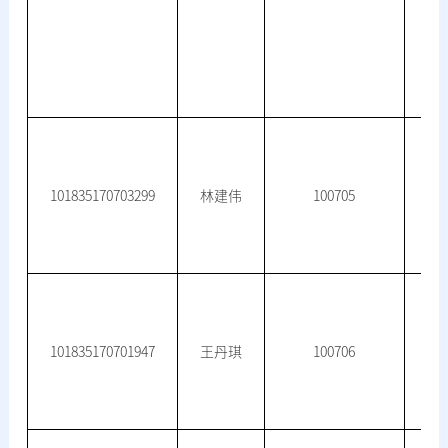
101835170703299
林建伟
100705
微
101835170701947
王丹琪
100706