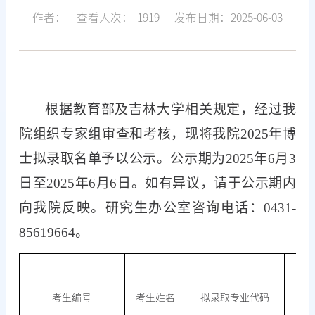
作者：
查看人次：
1919
发布日期：2025-06-03
根据教育部及吉林大学相关规定，经过我
院组织专家组审查和考核，现将我院
202
5
年博
士拟录取名单予以公示
。
公示期为
202
5
年
6
月
3
日至
202
5
年
6
月
6
日。如有异议，请于公示期内
向我院反映。研究生办公室咨询电话：
0431-
85619664。
考生编号
考生姓名
拟录取专业代码