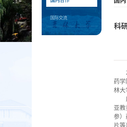
国内
国内合作
国际交流
科
药学
林大
亚教
参）
片等