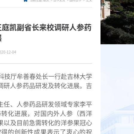
当前位置:
首页
合作交流
国内合作
正文
王庭凯副省长来校调研人参药
展
0-12-04
科技厅牟善春处长一行赴吉林大学
调研人参药品研发及转化进展。吉
。
主任、人参药品研发领域专家李平
与转化进展，对国内外人参（西洋
果以及目前急需转化的洋参果冠心
取得的创新性成果表示了衷心的祝