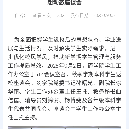
想动态座谈会
作者：
查看人次：
302
发布日期：2025-09-05
为全面把握学生返校后的思想
状态
、学业进
展与生活情况，
及时
解决学生实际需求，
进一
步优化
校风学风，推动
新
学期
学生管理
与服务
工作
提质增效
。
2025年
9
月
2日，药学院
学生工
作办公室
于
5
14
会议室召开
秋
季学期本科学生返
校座谈会。药学院党委书记孙曙光、副院长徐
华丽、学生工作办公室主任王托、教务秘书曲
信儒、辅导员刘锦澍、杨博斐及各年级本科学
生代表共同
参会
。座谈会由学生工作办公室主
任王托主持。