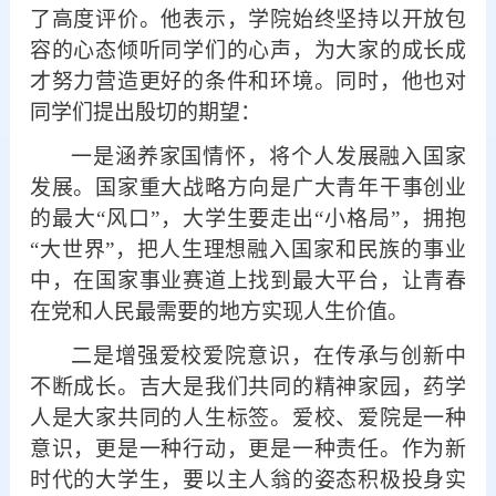
了高度评价。
他
表示，学院始终坚持以开放包
容的心态倾听同学们的心声，为大家的成长成
才努力营造更好的条件和环境。同时，他
也对
同学们提出殷切的期望：
一是
涵养家国情怀，
将个人发展融入国家
发展
。
国家重大战略方向是广大青年干事创业
的最大
“风口”
，
大学生要走出
“小格局”，拥抱
“大世界”，把人生理想融入国家和民族的事业
中，在国家事业赛道上找到最大平台，让青春
在党和人民最需要的地方
实现人生价值。
二是
增强
爱校爱院
意识，在传承与创新中
不断成长。吉大是我们共同的精神家园，药学
人是大家共同的人生标签。
爱校、爱院是
一种
意识，更是
一种行动
，
更
是一种责任。
作为新
时代的大学生，
要
以主人翁的姿态积极投身
实