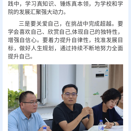
践中
，
学习真知识、
锤炼真本领
，
为
学校和
学
院
的
发展汇聚强大动力。
三
是要
关爱自己，在挑战中完成超越。
要
学会喜欢自己
、
欣赏自己
,
体现
自己的独特性，
增强自信心。
要
着力提升
自律性
，找准发展目
标，做好
人生
规划，
通过持续不断地努力全面
提升自己。