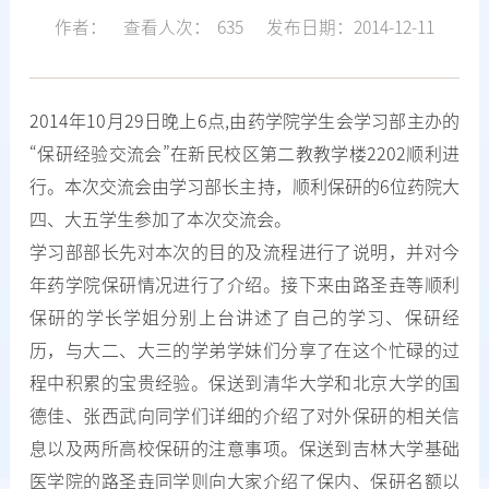
作者：
查看人次：
635
发布日期：2014-12-11
2014年10月29日晚上6点,由药学院学生会学习部主办的
“保研经验交流会”在新民校区第二教教学楼2202顺利进
行。本次交流会由学习部长主持，顺利保研的6位药院大
四、大五学生参加了本次交流会。
学习部部长先对本次的目的及流程进行了说明，并对今
年药学院保研情况进行了介绍。接下来由路圣垚等顺利
保研的学长学姐分别上台讲述了自己的学习、保研经
历，与大二、大三的学弟学妹们分享了在这个忙碌的过
程中积累的宝贵经验。保送到清华大学和北京大学的国
德佳、张西武向同学们详细的介绍了对外保研的相关信
息以及两所高校保研的注意事项。保送到吉林大学基础
医学院的路圣垚同学则向大家介绍了保内、保研名额以