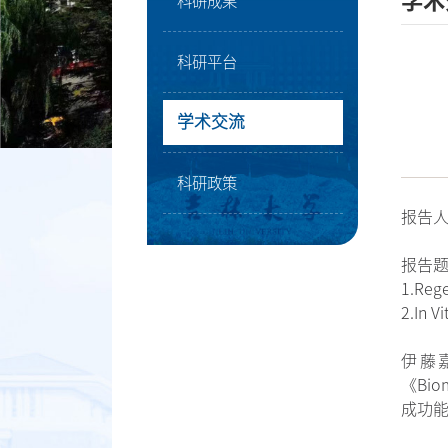
学术
科研成果
科研平台
学术交流
科研政策
报告人：
报告
1.Rege
2.In V
伊藤嘉
《Bio
成功