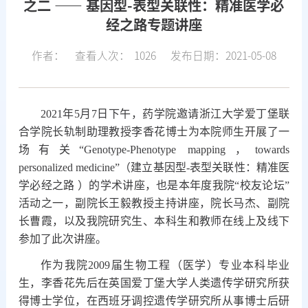
之二 —— 基因型-表型关联性：精准医学必
经之路专题讲座
作者：
查看人次：
1026
发布日期：2021-05-08
202
1
年
5
月
7
日下午，药学院邀请浙江大学爱丁堡联
合学院长轨制助理教授李香花博士为本院师生开展了一
场有关“
Genotype-Phenotype mapping
，
towards
personalized medicine
”（建立基因型
-
表型关联性：精准医
学必经之路 ）的学术讲座，也是本年度我院“校友论坛
”
活动之一，副院长王毅教授主持讲座，院长马杰、副院
长曹霞，以及我院研究生、本科生和教师在线上及线下
参加了此次讲座。
作为我院
2
009
届生物工程（医学）专业本科毕业
生，李香花先后在
英国爱丁堡大学人类遗传学研究所获
得博士学位
，
在西班牙调控遗传学研究所从事博士后研