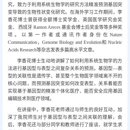
究
，
致力于利用系统生物学的研究方法精准预测基因突
变导致的生物性状变化
研究。
在海外学习工作期间，李
香花博士曾获得全额博士奖学金、英国医学研究会奖
金、
西班牙
Ramon Areces
基金会博士后奖金等等多种奖
项。
以第一作者或通讯作者身份在
Nature
Communication
，
Genome Biology and Evolution
和
Nucleic
Acids Res
e
arch
等杂志发表
多篇
高水平
文章
。
李香花博士生动地讲解了如何利用系统生物学的方
法进行基因型与表型之间复杂关系的预测。基因型
—表
型的关联性是遗传学、甚至整个生物医学领域离不开的
核心问题，而预测基因突变如何改变表型，关系着能否
实现基于基因型的精准个体化医疗、能否安全应用基因
编辑技术到医疗领域。
在讲座中，李香花老师通过与师生的良好互动，加
深了我院师生对于基因型与表型之间关联的理解，会
后，李香花还与部分同学和教师进行了座谈，就学生求