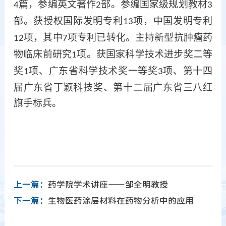
篇，参编英文著作
部。参编国家级规划教材
4
2
3
部。获授权国际发明专利
项，中国发明专利
13
项，其中
项专利已转化。主持新型抗肿瘤药
12
7
物临床前研究
项。获国家科学技术进步奖二等
1
奖
项、广东省科学技术奖一等奖
项、第十四
1
3
届广东省丁颖科技奖、第十二届广东省三八红
旗手标兵。
上一篇：
药学院学术讲座——邹全明教授
下一篇：
生物医药涂层材料在药物分析中的应用