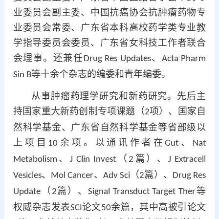
业委员会副主委、中国抗癌协会抗肿瘤药物专
业委员会常委、广东省本科高校药学类专业教
学指导委员会委员、广东省女科技工作者联合
会理事。还兼任
、
Drug Res Updates
Acta Pharm
等十余个杂志的编委和青年编委。
Sin B
从事肿瘤药理学研究和新药研究。先后主
持国家重大新药创制专项课题（
项）、国家自
2
然科学基金、广东省自然科学基金等省部级以
上项目
余项。以通讯作者在
、
10
Gut
Nat
、
（
篇）、
Metabolism
J Clin Invest
2
J Extracell
、
、
（
篇）、
Vesicles
Mol Cancer
Adv Sci
2
Drug Res
（
篇）、
等
Update
2
Signal Transduct Target Ther
权威杂志发表
论文
余篇，其中高被引论文
SCI
50