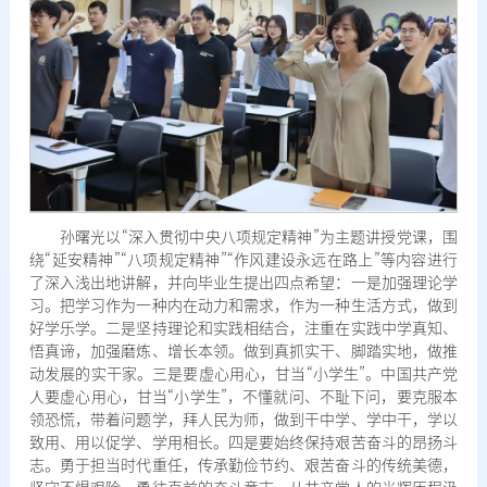
孙曙光以“深入贯彻中央八项规定精神”为主题讲授党课，围
绕“延安精神”“八项规定精神”“作风建设永远在路上”等内容进行
了深入浅出地讲解，并向毕业生提出四点希望：一是加强理论学
习。把学习作为一种内在动力和需求，作为一种生活方式，做到
好学乐学。二是坚持理论和实践相结合，注重在实践中学真知、
悟真谛，加强磨炼、增长本领。做到真抓实干、脚踏实地，做推
动发展的实干家。三是要虚心用心，甘当“小学生”。中国共产党
人要虚心用心，甘当“小学生”，不懂就问、不耻下问，要克服本
领恐慌，带着问题学，拜人民为师，做到干中学、学中干，学以
致用、用以促学、学用相长。四是要始终保持艰苦奋斗的昂扬斗
志。勇于担当时代重任，传承勤俭节约、艰苦奋斗的传统美德，