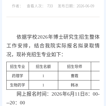
作者：
查看人次：
733
发布日期：2026-06-09
依据学校
202
6
年博士研究生招生整体
工作安排，结合我院实际报名拟录取情
况，现补充招生专业如下：
招生专业
招生名额
招生导师
药理学
1
曹霞
心
生物药学
1
韩冰
网上
报名时间：
202
6
年
6
月
11
日
8：00
-
--
20：00