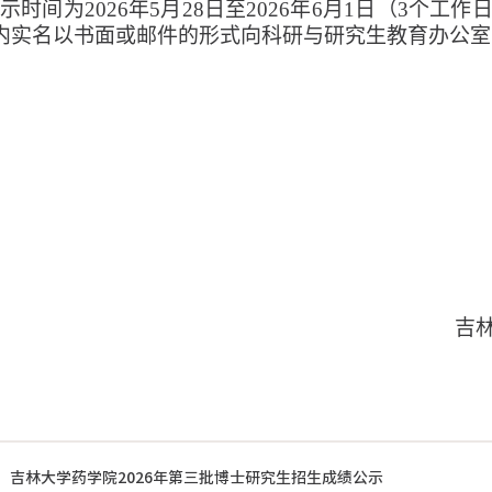
示时间为
202
6
年
5
月
28
日至
202
6
年
6
月
1
日
（
3个工作
内实名以书面或邮件的形式向
科研与研究生教育办公室
吉
：
吉林大学药学院2026年第三批博士研究生招生成绩公示