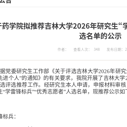
公告
于药学院拟推荐吉林大学2026年研究生“
选名单的公示
作者：
查看人次：
348
发布日期：202
据
党委
研究生工作部《关于评选吉林大学
202
6
年研究
先进个人”的通知》的有关要求，我院开展了吉林大学
选评选
推荐
工作。经研究生本人申请，申报材料审核
生
“
学雷锋标兵
”
“优秀志愿者”
人选名单，现
推荐
公示如
锋标兵
：