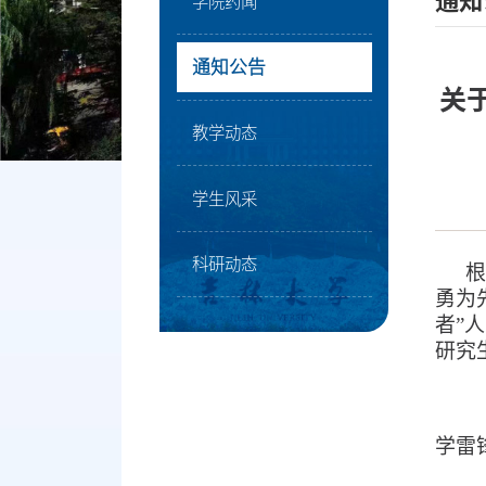
通知
学院药闻
通知公告
关
教学动态
学生风采
科研动态
根
勇为
者”
人
研究
学雷