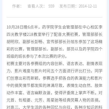
作者：
查看人次：
559
发布日期：2014-12-11
10月28日晚6点半，药学院学生会管理部在中心校区李
四光教学楼218教室举行了配音大赛初赛，管理部部长
胡明欣、副部长彭畅、宣传部部长孙旭东参加了这场精
彩的比赛，管理部部长、副部长、部员以及药学院四个
班级的班长参与了本次比赛的评分。
初赛主要对各参赛组的内容创新、语言表达、剧情表现
力、影片难度与影片时间五个方面进行评比打分。同学
们创意出彩而新颖，参赛选手把各自的表演能力和影片
中的搞笑情节都发挥的淋漓尽致，表情生动自然、肢体
动作丰富、语言幽默诙谐，使得评委席上掌声不断。对
元首、包租婆、元芳、周星驰等经典荧幕人物的恶搞，
对高三、大学生活的各种回忆与向往，各种冷知识的科