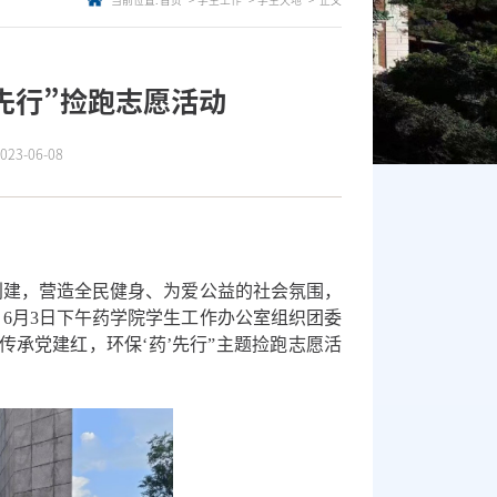
当前位置:
首页
学生工作
学生天地
正文
先行”捡跑志愿活动
3-06-08
创建，营造全民健身、为爱公益的社会氛围，
。
6
月
3
日下午药学院学生工作办公室组织团委
传承党建红，环保‘药’先行”主题捡跑志愿活