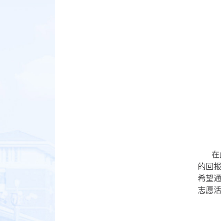
在
的回
希望
志愿