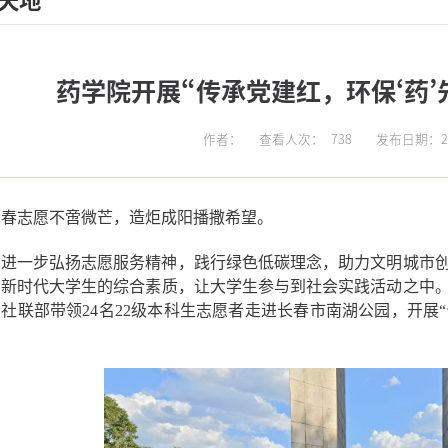
天地
药学院开展“传承党建红，环保‘药’
作者：
查看人次：
738
发布日期：202
青春志愿不啻微芒，造炬成阳播撒希望。
为进一步弘扬志愿服务精神，践行绿色低碳理念，助力文明城市
养新时代大学生的综合素质，让大学生参与到社会实践活动之中
会社联部带领
24
名
22
级本科生志愿者走进长春市南湖公园，开展“