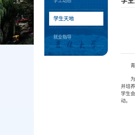
学生
学工动态
学生天地
就业指导
并培
学生
动。