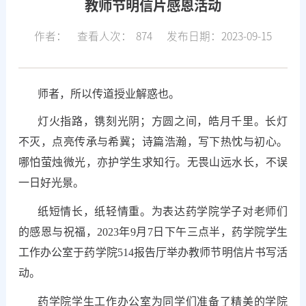
教师节明信片感恩活动
作者：
查看人次：
874
发布日期：2023-09-15
师者，所以传道授业解惑也。
灯火指路，镌刻光阴；方圆之间，皓月千里。长灯
不灭，点亮传承与希冀；诗篇浩瀚，写下热忱与初心。
哪怕萤烛微光，亦护学生求知行。无畏山远水长，不误
一日好光景。
纸短情长，纸轻情重。为表达药学院学子对老师们
的感恩与祝福，2023年9月7日下午三点半，药学院学生
工作办公室于药学院514报告厅举办教师节明信片书写活
动。
药学院学生工作办公室为同学们准备了精美的学院