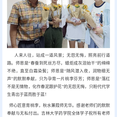
人来人往，站成一道风景；无怨无悔，照亮前行道
路。师恩是“春蚕到死丝方尽，蜡炬成灰泪始干”的绵绵
不绝，直至白霜染鬓；师恩是“随风潜入夜，润物细无
声”的默默奉献，只为孕育一片桃李芬芳；师恩是“落红
不是无情物，化作春泥跟护花”的无怨无悔，只盼代代学
生青出于蓝而胜于蓝！
师心匠意育桃李，秋水蒹葭师无华。感谢老师们的默默
奉献与无私付出。吉林大学药学院全体学子祝所有老师