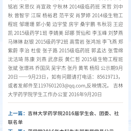
铭岩 宋思仪 肖宣政 宁秋林 2014级临药班 宋哲 刘中
秋 曾智宇 江琛 杨裕君 范平安 肖梦婷 2014级生物工
程班 邹珊珊 郭小菊 边宇莹 房宇 桑宇鹏 韦秋羽 王迎
凯 2015级药学1班 李婧美 邱娜 贺仙和 李玉峰 刘梦燕
马琳琳 赵银 2015级药学2班 高雪岩 张鸿旭 李飞燕 郑
紫蔚 李治 杜俊 张子路 2015级临药班 郭孟达 张雪绵
沈洁琦 陈康 刘燕 武彦辰 黄仁哲 2015级生物工程班
张斌 张璟祎 乔国凤 吴宇杰 张丹 黄苇 杨阳 公示期9月
20日——9月23日，如有问题请打电话：85619713，
或者发邮件至1197601203@qq.com,反映情况。 吉林
大学药学院学生工作办公室 2016年9月20日
上一篇：
吉林大学药学院2016届学生会、团委、社
联名单