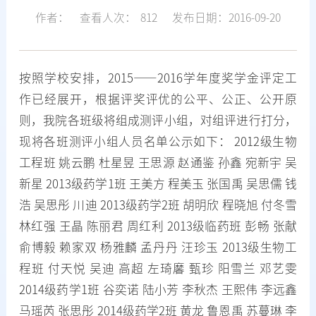
作者：
查看人次：
812
发布日期：2016-09-20
按照学校安排，2015——2016学年度奖学金评定工
作已经展开，根据评奖评优的公平、公正、公开原
则，我院各班级将组成测评小组，对组评进行打分，
现将各班测评小组人员名单公示如下： 2012级生物
工程班 姚云鹏 杜星昱 王思源 赵通鉴 孙鑫 宛新宇 吴
新星 2013级药学1班 王美方 程美玉 张国禹 吴思儒 钱
浩 吴思彤 川迪 2013级药学2班 胡明欣 程晓旭 付冬雪
林红强 王晶 陈丽君 周红利 2013级临药班 彭畅 张献
俞博毅 赖家双 杨雅麟 孟丹丹 汪珍玉 2013级生物工
程班 付天悦 吴迪 高超 左琦黁 甄珍 阳雪兰 邓艺雯
2014级药学1班 谷奕诺 陆小芳 李秋杰 王熙伟 李远鑫
马瑶芮 张思彤 2014级药学2班 黄龙 鲁恩禹 苏蔓琳 李