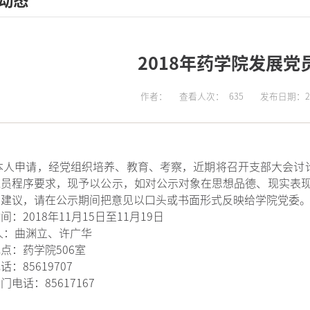
动态
2018年药学院发展党
作者：
查看人次：
635
发布日期：201
本人申请，经党组织培养、教育、考察，近期将召开支部大会讨
党员程序要求，现予以公示，如对公示对象在思想品德、现实表
和建议，请在公示期间把意见以口头或书面形式反映给学院党委
间：2018年11月15日至11月19日
人：曲渊立、许广华
点：药学院506室
话：85619707
门电话：85617167