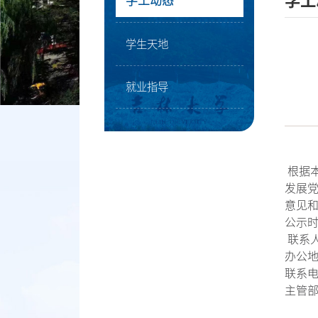
学工
学工动态
学生天地
就业指导
根据
发展
意见
公示时
联系
办公地
联系电
主管部