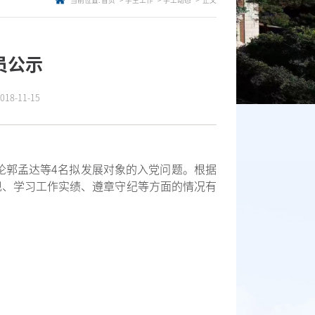
当前位置:
首页
学生工作
学工动态
正文
员公示
8-11-15
论郭孟达等4名拟发展对象的入党问题。根据
现、学习工作实绩、遵章守纪等方面的情况有
。