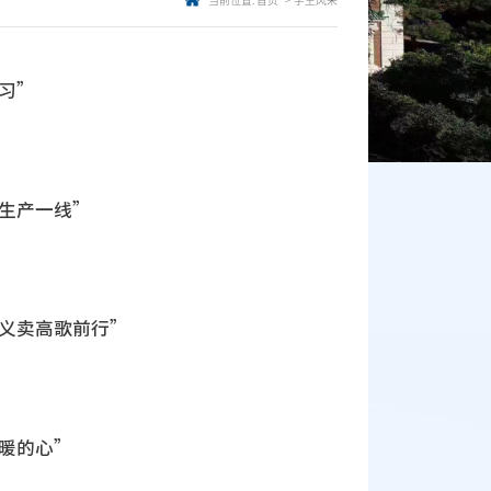
当前位置:
首页
学生风采
习”
验生产一线”
，义卖高歌前行”
温暖的心”