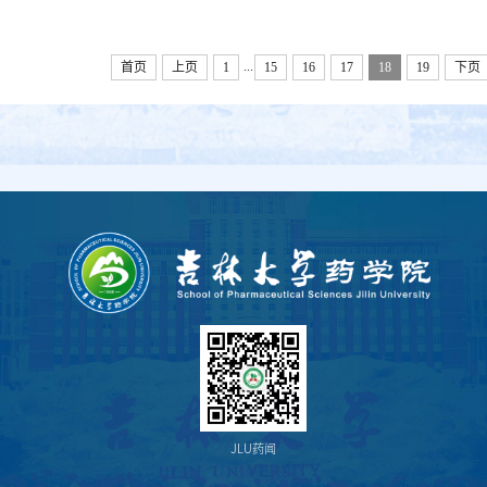
...
首页
上页
1
15
16
17
18
19
下页
JLU药闻