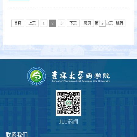
首页
上页
1
2
3
下页
尾页
第
/3页
跳转
JLU药闻
联系我们