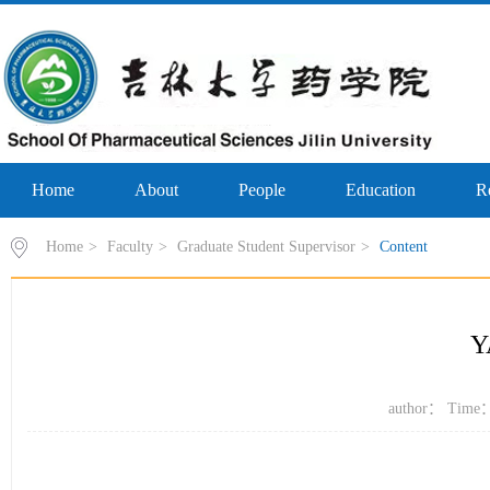
Home
About
People
Education
R
Home
>
Faculty
>
Graduate Student Supervisor
>
Content
Y
author： Time：