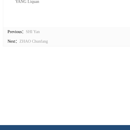
YANG Liquan
Previous：
SHI Yan
Next：
ZHAO Chunfang