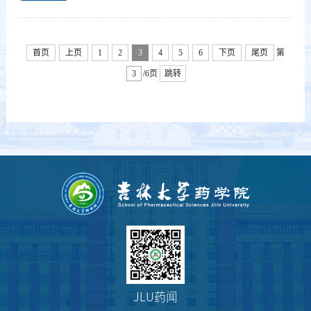
首页
上页
1
2
3
4
5
6
下页
尾页
第
/6页
跳转
JLU药闻